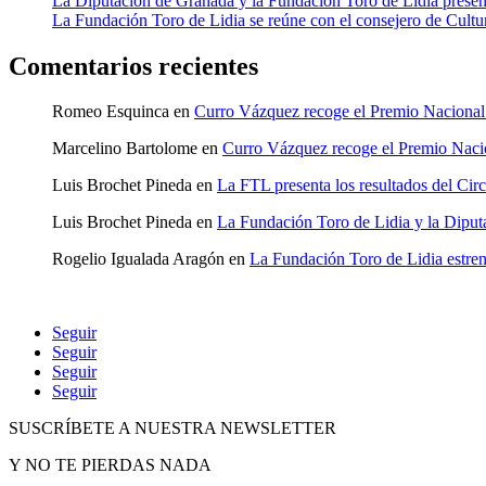
La Diputación de Granada y la Fundación Toro de Lidia present
La Fundación Toro de Lidia se reúne con el consejero de Cultur
Comentarios recientes
Romeo Esquinca
en
Curro Vázquez recoge el Premio Naciona
Marcelino Bartolome
en
Curro Vázquez recoge el Premio Nac
Luis Brochet Pineda
en
La FTL presenta los resultados del Cir
Luis Brochet Pineda
en
La Fundación Toro de Lidia y la Diputa
Rogelio Igualada Aragón
en
La Fundación Toro de Lidia estre
Seguir
Seguir
Seguir
Seguir
SUSCRÍBETE A NUESTRA NEWSLETTER
Y NO TE PIERDAS NADA