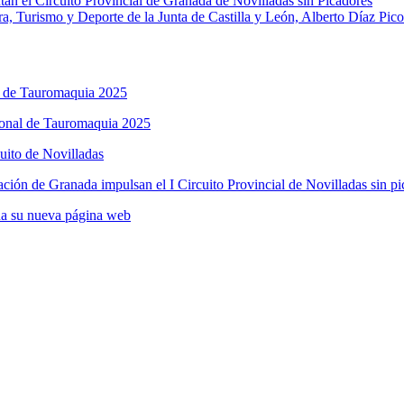
an el Circuito Provincial de Granada de Novilladas sin Picadores
a, Turismo y Deporte de la Junta de Castilla y León, Alberto Díaz Pico
l de Tauromaquia 2025
ional de Tauromaquia 2025
cuito de Novilladas
ción de Granada impulsan el I Circuito Provincial de Novilladas sin pi
na su nueva página web