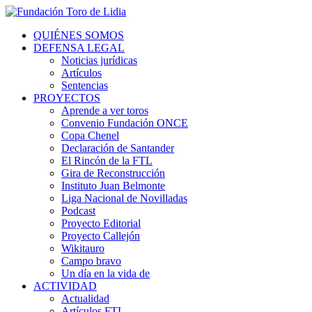
QUIÉNES SOMOS
DEFENSA LEGAL
Noticias jurídicas
Artículos
Sentencias
PROYECTOS
Aprende a ver toros
Convenio Fundación ONCE
Copa Chenel
Declaración de Santander
El Rincón de la FTL
Gira de Reconstrucción
Instituto Juan Belmonte
Liga Nacional de Novilladas
Podcast
Proyecto Editorial
Proyecto Callejón
Wikitauro
Campo bravo
Un día en la vida de
ACTIVIDAD
Actualidad
Artículos FTL