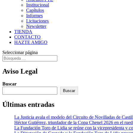
Institucional
Capítulos
Informes
Licitaciones
Newsletter
TIENDA
CONTACTO
HAZTE AMIGO
Seleccionar página
Aviso Legal
Buscar
Buscar
Últimas entradas
La Justicia avala el modelo del Circuito de Novilladas de Castil
Héctor Gutiérrez, triunfador de la Copa Chenel 2026 en el rued
La Fundación Toro de Lidia se reúne con la vicepresidenta y c