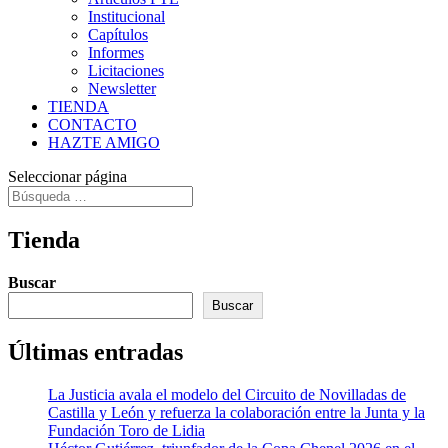
Institucional
Capítulos
Informes
Licitaciones
Newsletter
TIENDA
CONTACTO
HAZTE AMIGO
Seleccionar página
Tienda
Buscar
Buscar
Últimas entradas
La Justicia avala el modelo del Circuito de Novilladas de
Castilla y León y refuerza la colaboración entre la Junta y la
Fundación Toro de Lidia