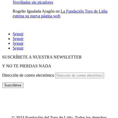
Novilladas sin picadores
Rogelio Igualada Aragón
en
La Fundación Toro de Lidia
estrena su nueva página web
Seguir
Seguir
Seguir
Seguir
SUSCRÍBETE A NUESTRA NEWSLETTER
Y NO TE PIERDAS NADA
Dirección de correo electrónico
Suscribirse
POLÍTICA DE P
RIVACIDAD
–
POLÍTICA DE PROTECCIÓN
DE DATOS
–
TÉRMINOS Y CONDICIONES
–
POLÍTICA DE
COOKIES
–
CANAL ÉTICO
–
INFOGRAFÍA CANAL ÉTICO
–
CONTACTO
© 2024 Fundación del Toro de Lidia. Todos los derechos