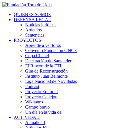
QUIÉNES SOMOS
DEFENSA LEGAL
Noticias jurídicas
Artículos
Sentencias
PROYECTOS
Aprende a ver toros
Convenio Fundación ONCE
Copa Chenel
Declaración de Santander
El Rincón de la FTL
Gira de Reconstrucción
Instituto Juan Belmonte
Liga Nacional de Novilladas
Podcast
Proyecto Editorial
Proyecto Callejón
Wikitauro
Campo bravo
Un día en la vida de
ACTIVIDAD
Actualidad
Artículos FTL