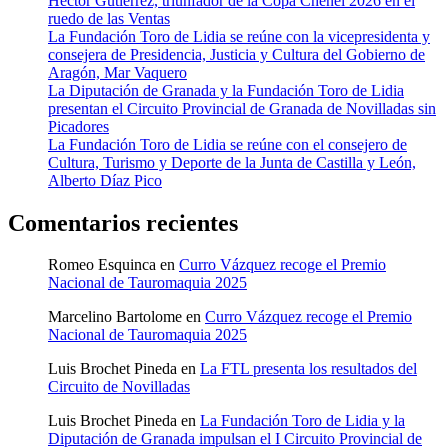
Héctor Gutiérrez, triunfador de la Copa Chenel 2026 en el
ruedo de las Ventas
La Fundación Toro de Lidia se reúne con la vicepresidenta y
consejera de Presidencia, Justicia y Cultura del Gobierno de
Aragón, Mar Vaquero
La Diputación de Granada y la Fundación Toro de Lidia
presentan el Circuito Provincial de Granada de Novilladas sin
Picadores
La Fundación Toro de Lidia se reúne con el consejero de
Cultura, Turismo y Deporte de la Junta de Castilla y León,
Alberto Díaz Pico
Comentarios recientes
Romeo Esquinca
en
Curro Vázquez recoge el Premio
Nacional de Tauromaquia 2025
Marcelino Bartolome
en
Curro Vázquez recoge el Premio
Nacional de Tauromaquia 2025
Luis Brochet Pineda
en
La FTL presenta los resultados del
Circuito de Novilladas
Luis Brochet Pineda
en
La Fundación Toro de Lidia y la
Diputación de Granada impulsan el I Circuito Provincial de