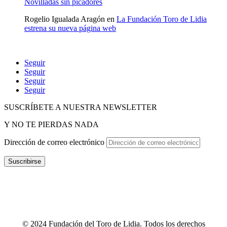
Novilladas sin picadores
Rogelio Igualada Aragón
en
La Fundación Toro de Lidia
estrena su nueva página web
Seguir
Seguir
Seguir
Seguir
SUSCRÍBETE A NUESTRA NEWSLETTER
Y NO TE PIERDAS NADA
Dirección de correo electrónico
Suscribirse
POLÍTICA DE P
RIVACIDAD
–
POLÍTICA DE PROTECCIÓN
DE DATOS
–
TÉRMINOS Y CONDICIONES
–
POLÍTICA DE
COOKIES
–
CANAL ÉTICO
–
INFOGRAFÍA CANAL ÉTICO
–
CONTACTO
© 2024 Fundación del Toro de Lidia. Todos los derechos