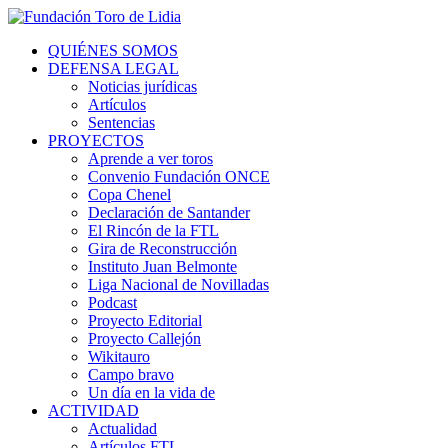
QUIÉNES SOMOS
DEFENSA LEGAL
Noticias jurídicas
Artículos
Sentencias
PROYECTOS
Aprende a ver toros
Convenio Fundación ONCE
Copa Chenel
Declaración de Santander
El Rincón de la FTL
Gira de Reconstrucción
Instituto Juan Belmonte
Liga Nacional de Novilladas
Podcast
Proyecto Editorial
Proyecto Callejón
Wikitauro
Campo bravo
Un día en la vida de
ACTIVIDAD
Actualidad
Artículos FTL