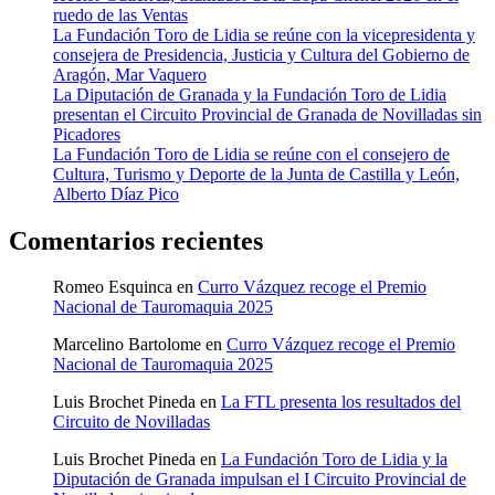
ruedo de las Ventas
La Fundación Toro de Lidia se reúne con la vicepresidenta y
consejera de Presidencia, Justicia y Cultura del Gobierno de
Aragón, Mar Vaquero
La Diputación de Granada y la Fundación Toro de Lidia
presentan el Circuito Provincial de Granada de Novilladas sin
Picadores
La Fundación Toro de Lidia se reúne con el consejero de
Cultura, Turismo y Deporte de la Junta de Castilla y León,
Alberto Díaz Pico
Comentarios recientes
Romeo Esquinca
en
Curro Vázquez recoge el Premio
Nacional de Tauromaquia 2025
Marcelino Bartolome
en
Curro Vázquez recoge el Premio
Nacional de Tauromaquia 2025
Luis Brochet Pineda
en
La FTL presenta los resultados del
Circuito de Novilladas
Luis Brochet Pineda
en
La Fundación Toro de Lidia y la
Diputación de Granada impulsan el I Circuito Provincial de