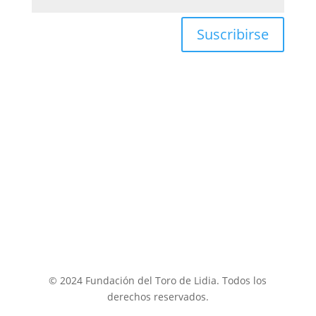
Suscribirse
POLÍTICA DE P
RIVACIDAD
–
POLÍTICA DE PROTECCIÓN
DE DATOS
–
TÉRMINOS Y CONDICIONES
–
POLÍTICA
DE COOKIES
–
CANAL ÉTICO
–
INFOGRAFÍA CANAL
ÉTICO
–
CONTACTO
© 2024 Fundación del Toro de Lidia. Todos los
derechos reservados.