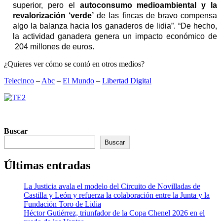
superior, pero el
autoconsumo medioambiental y la
revalorización ‘verde’
de las fincas de bravo compensa
algo la balanza hacia los ganaderos de lidia”. “De hecho,
la actividad ganadera genera un impacto económico de
204 millones de euros
.
¿Quieres ver cómo se contó en otros medios?
Telecinco
–
Abc
–
El Mundo
–
Libertad Digital
Buscar
Buscar
Últimas entradas
La Justicia avala el modelo del Circuito de Novilladas de
Castilla y León y refuerza la colaboración entre la Junta y la
Fundación Toro de Lidia
Héctor Gutiérrez, triunfador de la Copa Chenel 2026 en el