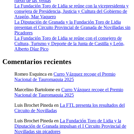
ruedo de las Ventas
La Fundación Toro de Lidia se reúne con la vicepresidenta y
consejera de Presidencia, Justicia y Cultura del Gobierno de
Aragón, Mar Vaquero
La Diputación de Granada y la Fundación Toro de Lidia
presentan el Circuito Provincial de Granada de Novilladas sin
Picadores
La Fundación Toro de Lidia se reúne con el consejero de
Cultura, Turismo y Deporte de la Junta de Castilla y León,
Alberto Díaz Pico
Comentarios recientes
Romeo Esquinca
en
Curro Vázquez recoge el Premio
Nacional de Tauromaquia 2025
Marcelino Bartolome
en
Curro Vázquez recoge el Premio
Nacional de Tauromaquia 2025
Luis Brochet Pineda
en
La FTL presenta los resultados del
Circuito de Novilladas
Luis Brochet Pineda
en
La Fundación Toro de Lidia y la
Diputación de Granada impulsan el I Circuito Provincial de
Novilladas sin picadores