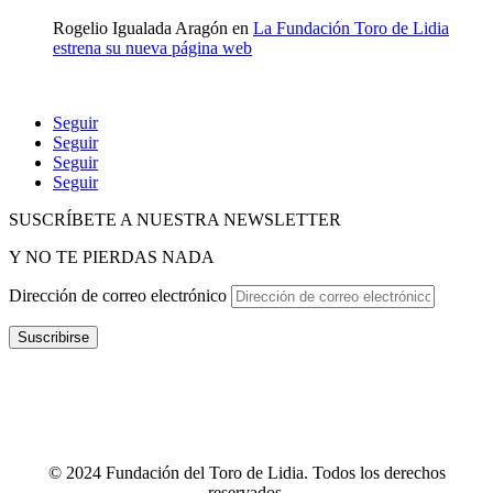
Rogelio Igualada Aragón
en
La Fundación Toro de Lidia
estrena su nueva página web
Seguir
Seguir
Seguir
Seguir
SUSCRÍBETE A NUESTRA NEWSLETTER
Y NO TE PIERDAS NADA
Dirección de correo electrónico
Suscribirse
POLÍTICA DE P
RIVACIDAD
–
POLÍTICA DE PROTECCIÓN
DE DATOS
–
TÉRMINOS Y CONDICIONES
–
POLÍTICA DE
COOKIES
–
CANAL ÉTICO
–
INFOGRAFÍA CANAL ÉTICO
–
CONTACTO
© 2024 Fundación del Toro de Lidia. Todos los derechos
reservados.