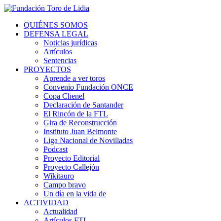
QUIÉNES SOMOS
DEFENSA LEGAL
Noticias jurídicas
Artículos
Sentencias
PROYECTOS
Aprende a ver toros
Convenio Fundación ONCE
Copa Chenel
Declaración de Santander
El Rincón de la FTL
Gira de Reconstrucción
Instituto Juan Belmonte
Liga Nacional de Novilladas
Podcast
Proyecto Editorial
Proyecto Callejón
Wikitauro
Campo bravo
Un día en la vida de
ACTIVIDAD
Actualidad
Artículos FTL