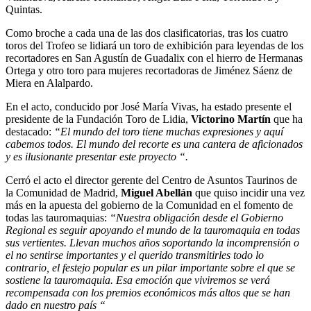
Quintas.
Como broche a cada una de las dos clasificatorias, tras los cuatro
toros del Trofeo se lidiará un toro de exhibición para leyendas de los
recortadores en San Agustín de Guadalix con el hierro de Hermanas
Ortega y otro toro para mujeres recortadoras de Jiménez Sáenz de
Miera en Alalpardo.
En el acto, conducido por José María Vivas, ha estado presente el
presidente de la Fundación Toro de Lidia,
Victorino Martín
que ha
destacado:
“El mundo del toro tiene muchas expresiones y aquí
cabemos todos. El mundo del recorte es una cantera de aficionados
y es ilusionante presentar este proyecto “.
Cerró el acto el director gerente del Centro de Asuntos Taurinos de
la Comunidad de Madrid,
Miguel Abellán
que quiso incidir una vez
más en la apuesta del gobierno de la Comunidad en el fomento de
todas las tauromaquias:
“Nuestra obligación desde el Gobierno
Regional es seguir apoyando el mundo de la tauromaquia en todas
sus vertientes. Llevan muchos años soportando la incomprensión o
el no sentirse importantes y el querido transmitirles todo lo
contrario, el festejo popular es un pilar importante sobre el que se
sostiene la tauromaquia. Esa emoción que viviremos se verá
recompensada con los premios económicos más altos que se han
dado en nuestro país “