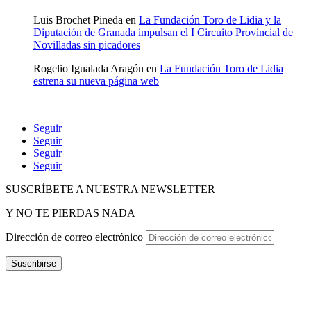
Luis Brochet Pineda
en
La Fundación Toro de Lidia y la
Diputación de Granada impulsan el I Circuito Provincial de
Novilladas sin picadores
Rogelio Igualada Aragón
en
La Fundación Toro de Lidia
estrena su nueva página web
Seguir
Seguir
Seguir
Seguir
SUSCRÍBETE A NUESTRA NEWSLETTER
Y NO TE PIERDAS NADA
Dirección de correo electrónico
Suscribirse
POLÍTICA DE P
RIVACIDAD
–
POLÍTICA DE PROTECCIÓN
DE DATOS
–
TÉRMINOS Y CONDICIONES
–
POLÍTICA DE