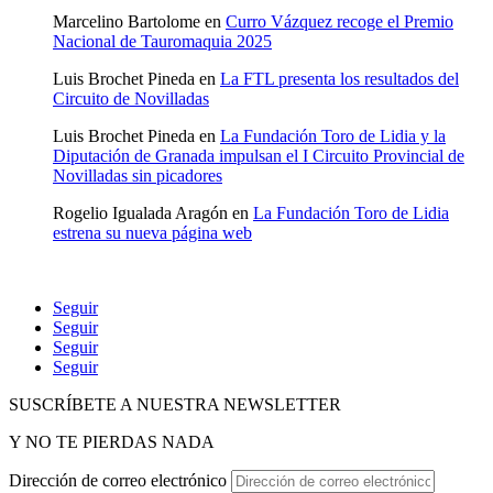
Marcelino Bartolome
en
Curro Vázquez recoge el Premio
Nacional de Tauromaquia 2025
Luis Brochet Pineda
en
La FTL presenta los resultados del
Circuito de Novilladas
Luis Brochet Pineda
en
La Fundación Toro de Lidia y la
Diputación de Granada impulsan el I Circuito Provincial de
Novilladas sin picadores
Rogelio Igualada Aragón
en
La Fundación Toro de Lidia
estrena su nueva página web
Seguir
Seguir
Seguir
Seguir
SUSCRÍBETE A NUESTRA NEWSLETTER
Y NO TE PIERDAS NADA
Dirección de correo electrónico