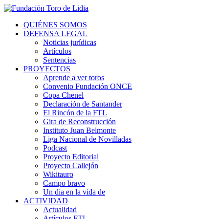
QUIÉNES SOMOS
DEFENSA LEGAL
Noticias jurídicas
Artículos
Sentencias
PROYECTOS
Aprende a ver toros
Convenio Fundación ONCE
Copa Chenel
Declaración de Santander
El Rincón de la FTL
Gira de Reconstrucción
Instituto Juan Belmonte
Liga Nacional de Novilladas
Podcast
Proyecto Editorial
Proyecto Callejón
Wikitauro
Campo bravo
Un día en la vida de
ACTIVIDAD
Actualidad
Artículos FTL