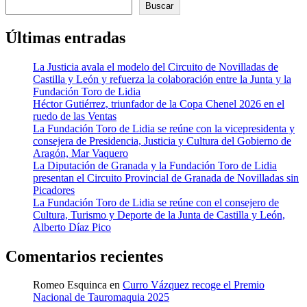
Buscar
Últimas entradas
La Justicia avala el modelo del Circuito de Novilladas de
Castilla y León y refuerza la colaboración entre la Junta y la
Fundación Toro de Lidia
Héctor Gutiérrez, triunfador de la Copa Chenel 2026 en el
ruedo de las Ventas
La Fundación Toro de Lidia se reúne con la vicepresidenta y
consejera de Presidencia, Justicia y Cultura del Gobierno de
Aragón, Mar Vaquero
La Diputación de Granada y la Fundación Toro de Lidia
presentan el Circuito Provincial de Granada de Novilladas sin
Picadores
La Fundación Toro de Lidia se reúne con el consejero de
Cultura, Turismo y Deporte de la Junta de Castilla y León,
Alberto Díaz Pico
Comentarios recientes
Romeo Esquinca
en
Curro Vázquez recoge el Premio
Nacional de Tauromaquia 2025