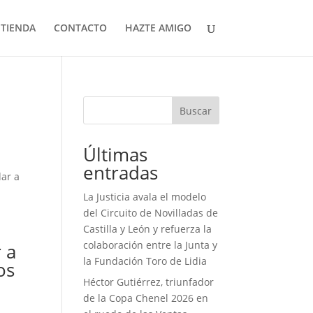
TIENDA
CONTACTO
HAZTE AMIGO
a
Buscar
Últimas
entradas
dar a
La Justicia avala el modelo
del Circuito de Novilladas de
Castilla y León y refuerza la
colaboración entre la Junta y
 a
la Fundación Toro de Lidia
os
Héctor Gutiérrez, triunfador
de la Copa Chenel 2026 en