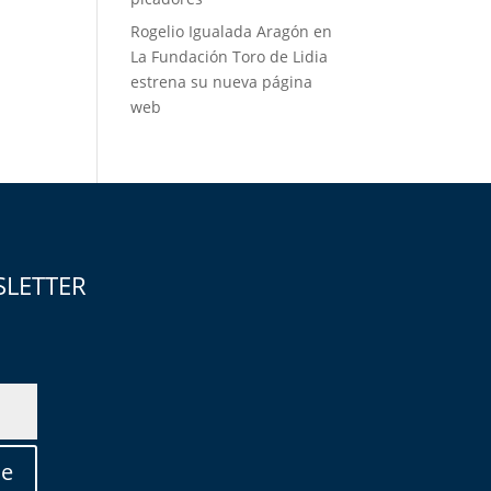
Rogelio Igualada Aragón
en
La Fundación Toro de Lidia
estrena su nueva página
web
SLETTER
se