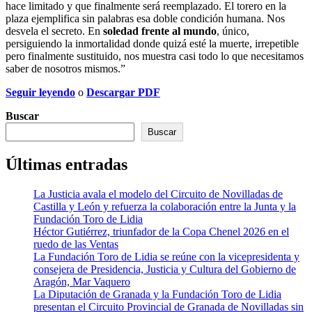
hace limitado y que finalmente será reemplazado. El torero en la
plaza ejemplifica sin palabras esa doble condición humana. Nos
desvela el secreto. En
soledad frente al mundo
, único,
persiguiendo la inmortalidad donde quizá esté la muerte, irrepetible
pero finalmente sustituido, nos muestra casi todo lo que necesitamos
saber de nosotros mismos.”
Seguir leyendo
o
Descargar PDF
Buscar
Buscar
Últimas entradas
La Justicia avala el modelo del Circuito de Novilladas de
Castilla y León y refuerza la colaboración entre la Junta y la
Fundación Toro de Lidia
Héctor Gutiérrez, triunfador de la Copa Chenel 2026 en el
ruedo de las Ventas
La Fundación Toro de Lidia se reúne con la vicepresidenta y
consejera de Presidencia, Justicia y Cultura del Gobierno de
Aragón, Mar Vaquero
La Diputación de Granada y la Fundación Toro de Lidia
presentan el Circuito Provincial de Granada de Novilladas sin