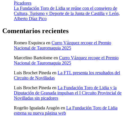
Picadores
La Fundación Toro de Lidia se reúne con el consejero de
Cultura, Turismo y Deporte de la Junta de Castilla y León,
Alberto Díaz Pico
Comentarios recientes
Romeo Esquinca
en
Curro Vázquez recoge el Premio
Nacional de Tauromaquia 2025
Marcelino Bartolome
en
Curro Vázquez recoge el Premio
Nacional de Tauromaquia 2025
Luis Brochet Pineda
en
La FTL presenta los resultados del
Circuito de Novilladas
Luis Brochet Pineda
en
La Fundación Toro de Lidia y la
Diputación de Granada impulsan el I Circuito Provincial de
Novilladas sin picadores
Rogelio Igualada Aragón
en
La Fundación Toro de Lidia
estrena su nueva página web