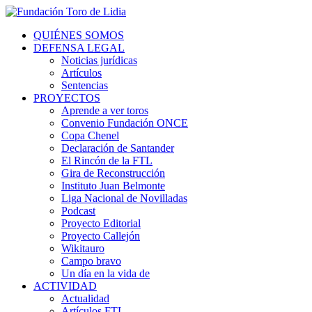
QUIÉNES SOMOS
DEFENSA LEGAL
Noticias jurídicas
Artículos
Sentencias
PROYECTOS
Aprende a ver toros
Convenio Fundación ONCE
Copa Chenel
Declaración de Santander
El Rincón de la FTL
Gira de Reconstrucción
Instituto Juan Belmonte
Liga Nacional de Novilladas
Podcast
Proyecto Editorial
Proyecto Callejón
Wikitauro
Campo bravo
Un día en la vida de
ACTIVIDAD
Actualidad
Artículos FTL