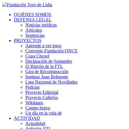
QUIÉNES SOMOS
DEFENSA LEGAL
Noticias jurídicas
Artículos
Sentencias
PROYECTOS
Aprende a ver toros
Convenio Fundación ONCE
Copa Chenel
Declaración de Santander
El Rincón de la FTL
Gira de Reconstrucción
Instituto Juan Belmonte
Liga Nacional de Novilladas
Podcast
Proyecto Editorial
Proyecto Callejón
Wikitauro
Campo bravo
Un día en la vida de
ACTIVIDAD
Actualidad
Artículos FTL