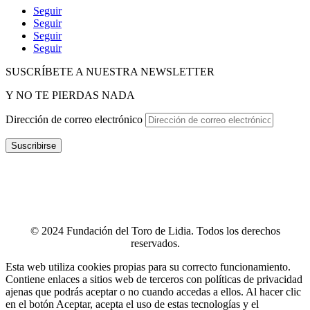
Seguir
Seguir
Seguir
Seguir
SUSCRÍBETE A NUESTRA NEWSLETTER
Y NO TE PIERDAS NADA
Dirección de correo electrónico
Suscribirse
POLÍTICA DE P
RIVACIDAD
–
POLÍTICA DE PROTECCIÓN
DE DATOS
–
TÉRMINOS Y CONDICIONES
–
POLÍTICA DE
COOKIES
–
CANAL ÉTICO
–
INFOGRAFÍA CANAL ÉTICO
–
CONTACTO
© 2024 Fundación del Toro de Lidia. Todos los derechos
reservados.
Esta web utiliza cookies propias para su correcto funcionamiento.
Contiene enlaces a sitios web de terceros con políticas de privacidad
ajenas que podrás aceptar o no cuando accedas a ellos. Al hacer clic
en el botón Aceptar, acepta el uso de estas tecnologías y el