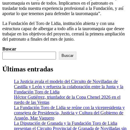
tauromaquia es tarea de todos. Implicarnos en el patronato es
trasladar toda nuestra experiencia profesional a la Fundación, y así
aportar lo que tenemos para defender la tauromaquia”.
La Fundación del Toro de Lidia, institución abierta y con una
estructura capaz de albergar a todo afín a la tauromaquia que desee
trabajar en los objetivos del proyecto, cerrará la primera ampliación
del patronato a finales del mes de junio.
Buscar
Buscar
Últimas entradas
La Justicia avala el modelo del Circuito de Novilladas de
Castilla y León y refuerza la colaboración entre la Junta y la
Fundación Toro de Lidia
Héctor Gutiérrez, triunfador de la Copa Chenel 2026 en el
ruedo de las Ventas
La Fundación Toro de Lidia se reúne con la vicepresidenta y
consejera de Presidencia, Justicia y Cultura del Gobierno de
Aragón, Mar Vaquero
La Diputación de Granada y la Fundación Toro de Lidia
presentan el Circuito Provincial de Granada de Novilladas sin