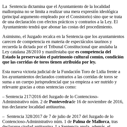
La Sentencia dictamina que el Ayuntamiento de la localidad
mallorquina no se limita a realizar una mera expresión ideológica
(principal argumento empleado por el Consistorio) sino que se trata
de una declaración con efectos prácticos y contrarios a la Ley. El
Ayuntamiento tendrá que abonar las costas del procedimiento.
Asimismo, el Juzgado recalca en la Sentencia que los ayuntamientos
carecen de competencia en materia de espectáculos taurinos y
recuerda la dictada por el Tribunal Constitucional que anulaba la
Ley catalana 28/2010 y manifestaba que
es competencia del
Estado la preservación el patrimonio cultural común, condición
que las corridas de toros tienen atribuida por ley.
Esta nueva victoria judicial de la Fundación Toro de Lidia frente a
los ayuntamientos declarados contrarios a las corridas de toros se
suma a un cuerpo jurisprudencial que ya empieza a ser nutrido y
relevante gracias a otras sentencias como:
– Sentencia 217/2016 del Juzgado de lo Contencioso-
Administrativo núm. 2 de
Pontevedra
de 16 de noviembre de 2016,
tras declararse localidad antitaurina.
– Sentencia 328/2017 de 7 de julio de 2017 del Juzgado de lo
Contencioso-Administrativo núm. 1 de
Palma de Mallorca
, tras
declararse ciudad antitaurina. La Sentencia anula, además, el