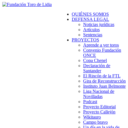
QUIÉNES SOMOS
DEFENSA LEGAL
Noticias jurídicas
Artículos
Sentencias
PROYECTOS
Aprende a ver toros
Convenio Fundación
ONCE
Copa Chenel
Declaración de
Santander
El Rincón de la FTL
Gira de Reconstrucción
Instituto Juan Belmonte
Liga Nacional de
Novilladas
Podcast
Proyecto Editorial
Proyecto Callejón
Wikitauro
Campo bravo
Un día en la vida de