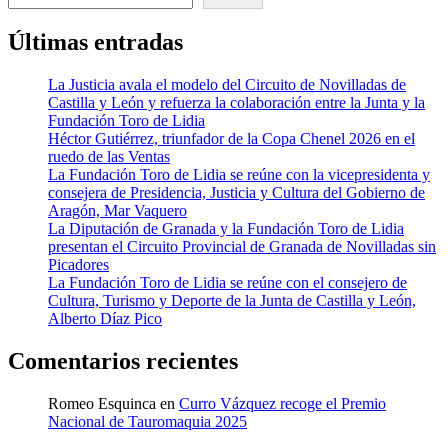
Últimas entradas
La Justicia avala el modelo del Circuito de Novilladas de
Castilla y León y refuerza la colaboración entre la Junta y la
Fundación Toro de Lidia
Héctor Gutiérrez, triunfador de la Copa Chenel 2026 en el
ruedo de las Ventas
La Fundación Toro de Lidia se reúne con la vicepresidenta y
consejera de Presidencia, Justicia y Cultura del Gobierno de
Aragón, Mar Vaquero
La Diputación de Granada y la Fundación Toro de Lidia
presentan el Circuito Provincial de Granada de Novilladas sin
Picadores
La Fundación Toro de Lidia se reúne con el consejero de
Cultura, Turismo y Deporte de la Junta de Castilla y León,
Alberto Díaz Pico
Comentarios recientes
Romeo Esquinca
en
Curro Vázquez recoge el Premio
Nacional de Tauromaquia 2025