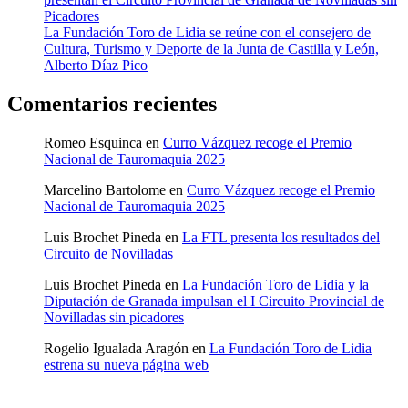
Picadores
La Fundación Toro de Lidia se reúne con el consejero de
Cultura, Turismo y Deporte de la Junta de Castilla y León,
Alberto Díaz Pico
Comentarios recientes
Romeo Esquinca
en
Curro Vázquez recoge el Premio
Nacional de Tauromaquia 2025
Marcelino Bartolome
en
Curro Vázquez recoge el Premio
Nacional de Tauromaquia 2025
Luis Brochet Pineda
en
La FTL presenta los resultados del
Circuito de Novilladas
Luis Brochet Pineda
en
La Fundación Toro de Lidia y la
Diputación de Granada impulsan el I Circuito Provincial de
Novilladas sin picadores
Rogelio Igualada Aragón
en
La Fundación Toro de Lidia
estrena su nueva página web