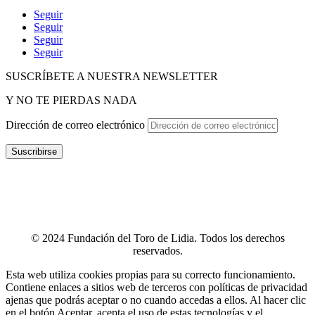
Seguir
Seguir
Seguir
Seguir
SUSCRÍBETE A NUESTRA NEWSLETTER
Y NO TE PIERDAS NADA
Dirección de correo electrónico
Suscribirse
POLÍTICA DE P
RIVACIDAD
–
POLÍTICA DE PROTECCIÓN
DE DATOS
–
TÉRMINOS Y CONDICIONES
–
POLÍTICA DE
COOKIES
–
CANAL ÉTICO
–
INFOGRAFÍA CANAL ÉTICO
–
CONTACTO
© 2024 Fundación del Toro de Lidia. Todos los derechos
reservados.
Esta web utiliza cookies propias para su correcto funcionamiento.
Contiene enlaces a sitios web de terceros con políticas de privacidad
ajenas que podrás aceptar o no cuando accedas a ellos. Al hacer clic
en el botón Aceptar, acepta el uso de estas tecnologías y el