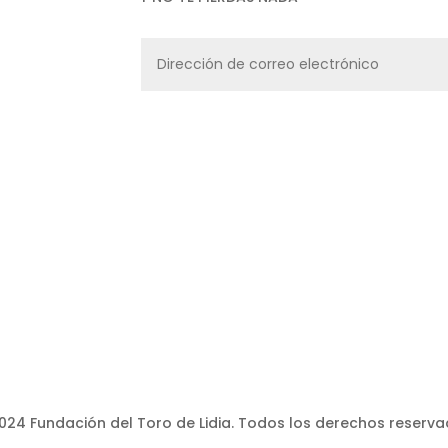
PROTECCIÓN DE DATOS
–
TÉRMINOS Y CONDICIONES
–
POLÍTICA 
CANAL ÉTICO
–
CONTACTO
024 Fundación del Toro de Lidia. Todos los derechos reserva