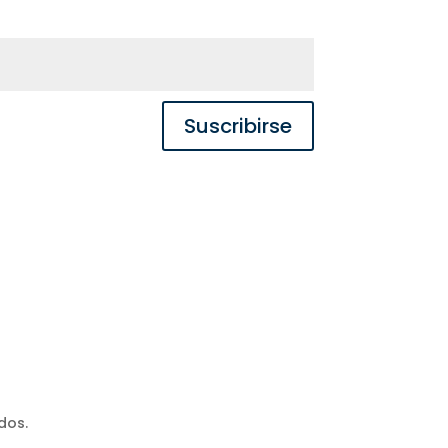
Suscribirse
DE COOKIES
–
CANAL ÉTICO
–
INFOGRAFÍA
dos.