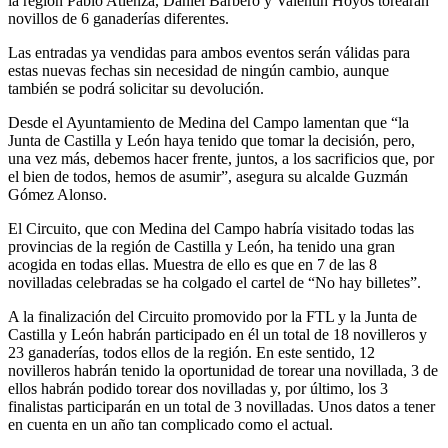
la región Pablo Atienza, Daniel Barbero y Valentín Hoyos torearán
novillos de 6 ganaderías diferentes.
Las entradas ya vendidas para ambos eventos serán válidas para
estas nuevas fechas sin necesidad de ningún cambio, aunque
también se podrá solicitar su devolución.
Desde el Ayuntamiento de Medina del Campo lamentan que “la
Junta de Castilla y León haya tenido que tomar la decisión, pero,
una vez más, debemos hacer frente, juntos, a los sacrificios que, por
el bien de todos, hemos de asumir”, asegura su alcalde Guzmán
Gómez Alonso.
El Circuito, que con Medina del Campo habría visitado todas las
provincias de la región de Castilla y León, ha tenido una gran
acogida en todas ellas. Muestra de ello es que en 7 de las 8
novilladas celebradas se ha colgado el cartel de “No hay billetes”.
A la finalización del Circuito promovido por la FTL y la Junta de
Castilla y León habrán participado en él un total de 18 novilleros y
23 ganaderías, todos ellos de la región. En este sentido, 12
novilleros habrán tenido la oportunidad de torear una novillada, 3 de
ellos habrán podido torear dos novilladas y, por último, los 3
finalistas participarán en un total de 3 novilladas. Unos datos a tener
en cuenta en un año tan complicado como el actual.