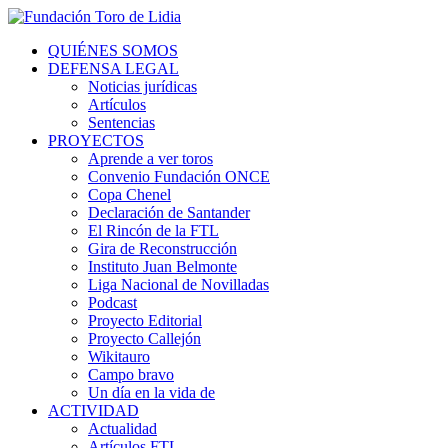
QUIÉNES SOMOS
DEFENSA LEGAL
Noticias jurídicas
Artículos
Sentencias
PROYECTOS
Aprende a ver toros
Convenio Fundación ONCE
Copa Chenel
Declaración de Santander
El Rincón de la FTL
Gira de Reconstrucción
Instituto Juan Belmonte
Liga Nacional de Novilladas
Podcast
Proyecto Editorial
Proyecto Callejón
Wikitauro
Campo bravo
Un día en la vida de
ACTIVIDAD
Actualidad
Artículos FTL