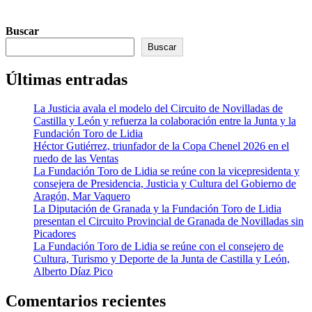
Buscar
Buscar
Últimas entradas
La Justicia avala el modelo del Circuito de Novilladas de
Castilla y León y refuerza la colaboración entre la Junta y la
Fundación Toro de Lidia
Héctor Gutiérrez, triunfador de la Copa Chenel 2026 en el
ruedo de las Ventas
La Fundación Toro de Lidia se reúne con la vicepresidenta y
consejera de Presidencia, Justicia y Cultura del Gobierno de
Aragón, Mar Vaquero
La Diputación de Granada y la Fundación Toro de Lidia
presentan el Circuito Provincial de Granada de Novilladas sin
Picadores
La Fundación Toro de Lidia se reúne con el consejero de
Cultura, Turismo y Deporte de la Junta de Castilla y León,
Alberto Díaz Pico
Comentarios recientes