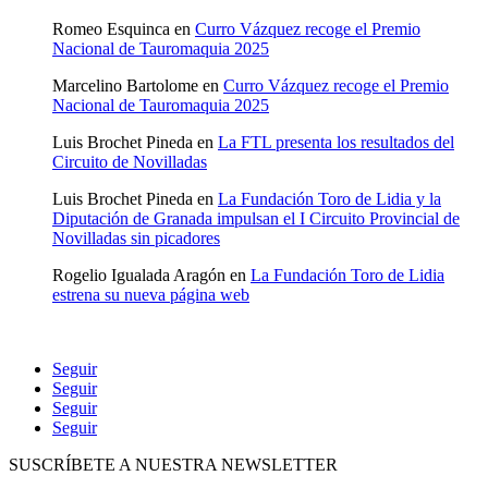
Romeo Esquinca
en
Curro Vázquez recoge el Premio
Nacional de Tauromaquia 2025
Marcelino Bartolome
en
Curro Vázquez recoge el Premio
Nacional de Tauromaquia 2025
Luis Brochet Pineda
en
La FTL presenta los resultados del
Circuito de Novilladas
Luis Brochet Pineda
en
La Fundación Toro de Lidia y la
Diputación de Granada impulsan el I Circuito Provincial de
Novilladas sin picadores
Rogelio Igualada Aragón
en
La Fundación Toro de Lidia
estrena su nueva página web
Seguir
Seguir
Seguir
Seguir
SUSCRÍBETE A NUESTRA NEWSLETTER