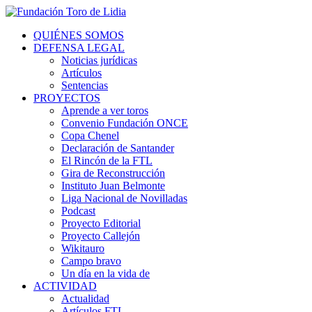
QUIÉNES SOMOS
DEFENSA LEGAL
Noticias jurídicas
Artículos
Sentencias
PROYECTOS
Aprende a ver toros
Convenio Fundación ONCE
Copa Chenel
Declaración de Santander
El Rincón de la FTL
Gira de Reconstrucción
Instituto Juan Belmonte
Liga Nacional de Novilladas
Podcast
Proyecto Editorial
Proyecto Callejón
Wikitauro
Campo bravo
Un día en la vida de
ACTIVIDAD
Actualidad
Artículos FTL