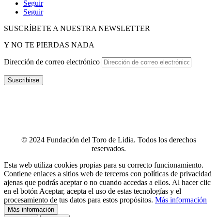
Seguir
Seguir
SUSCRÍBETE A NUESTRA NEWSLETTER
Y NO TE PIERDAS NADA
Dirección de correo electrónico
Suscribirse
POLÍTICA DE P
RIVACIDAD
–
POLÍTICA DE PROTECCIÓN
DE DATOS
–
TÉRMINOS Y CONDICIONES
–
POLÍTICA DE
COOKIES
–
CANAL ÉTICO
–
INFOGRAFÍA CANAL ÉTICO
–
CONTACTO
© 2024 Fundación del Toro de Lidia. Todos los derechos
reservados.
Esta web utiliza cookies propias para su correcto funcionamiento.
Contiene enlaces a sitios web de terceros con políticas de privacidad
ajenas que podrás aceptar o no cuando accedas a ellos. Al hacer clic
en el botón Aceptar, acepta el uso de estas tecnologías y el
procesamiento de tus datos para estos propósitos.
Más información
Más información