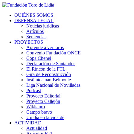
QUIÉNES SOMOS
DEFENSA LEGAL
Noticias jurídicas
Artículos
Sentencias
PROYECTOS
Aprende a ver toros
Convenio Fundación ONCE
Copa Chenel
Declaración de Santander
El Rincón de la FTL
Gira de Reconstrucción
Instituto Juan Belmonte
Liga Nacional de Novilladas
Podcast
Proyecto Editorial
Proyecto Callejón
Wikitauro
Campo bravo
Un día en la vida de
ACTIVIDAD
Actualidad
Artículos FTL