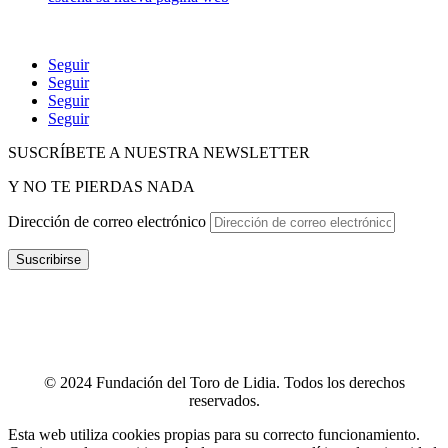
Seguir
Seguir
Seguir
Seguir
SUSCRÍBETE A NUESTRA NEWSLETTER
Y NO TE PIERDAS NADA
Dirección de correo electrónico
Suscribirse
POLÍTICA DE P
RIVACIDAD
–
POLÍTICA DE PROTECCIÓN
DE DATOS
–
TÉRMINOS Y CONDICIONES
–
POLÍTICA DE
COOKIES
–
CANAL ÉTICO
–
INFOGRAFÍA CANAL ÉTICO
–
CONTACTO
© 2024 Fundación del Toro de Lidia. Todos los derechos
reservados.
Esta web utiliza cookies propias para su correcto funcionamiento.