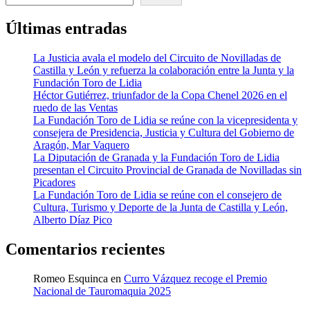
Últimas entradas
La Justicia avala el modelo del Circuito de Novilladas de
Castilla y León y refuerza la colaboración entre la Junta y la
Fundación Toro de Lidia
Héctor Gutiérrez, triunfador de la Copa Chenel 2026 en el
ruedo de las Ventas
La Fundación Toro de Lidia se reúne con la vicepresidenta y
consejera de Presidencia, Justicia y Cultura del Gobierno de
Aragón, Mar Vaquero
La Diputación de Granada y la Fundación Toro de Lidia
presentan el Circuito Provincial de Granada de Novilladas sin
Picadores
La Fundación Toro de Lidia se reúne con el consejero de
Cultura, Turismo y Deporte de la Junta de Castilla y León,
Alberto Díaz Pico
Comentarios recientes
Romeo Esquinca
en
Curro Vázquez recoge el Premio
Nacional de Tauromaquia 2025