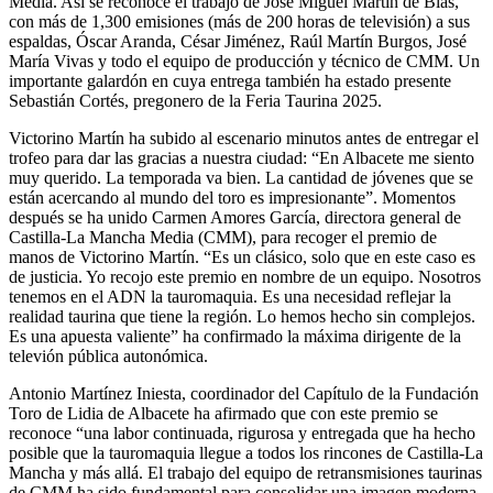
Media. Así se reconoce el trabajo de José Miguel Martín de Blas,
con más de 1,300 emisiones (más de 200 horas de televisión) a sus
espaldas, Óscar Aranda, César Jiménez, Raúl Martín Burgos, José
María Vivas y todo el equipo de producción y técnico de CMM. Un
importante galardón en cuya entrega también ha estado presente
Sebastián Cortés, pregonero de la Feria Taurina 2025.
Victorino Martín ha subido al escenario minutos antes de entregar el
trofeo para dar las gracias a nuestra ciudad: “En Albacete me siento
muy querido. La temporada va bien. La cantidad de jóvenes que se
están acercando al mundo del toro es impresionante”. Momentos
después se ha unido Carmen Amores García, directora general de
Castilla-La Mancha Media (CMM), para recoger el premio de
manos de Victorino Martín. “Es un clásico, solo que en este caso es
de justicia. Yo recojo este premio en nombre de un equipo. Nosotros
tenemos en el ADN la tauromaquia. Es una necesidad reflejar la
realidad taurina que tiene la región. Lo hemos hecho sin complejos.
Es una apuesta valiente” ha confirmado la máxima dirigente de la
televión pública autonómica.
Antonio Martínez Iniesta, coordinador del Capítulo de la Fundación
Toro de Lidia de Albacete ha afirmado que con este premio se
reconoce “una labor continuada, rigurosa y entregada que ha hecho
posible que la tauromaquia llegue a todos los rincones de Castilla-La
Mancha y más allá. El trabajo del equipo de retransmisiones taurinas
de CMM ha sido fundamental para consolidar una imagen moderna