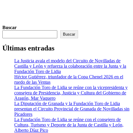
Buscar
Buscar
Últimas entradas
La Justicia avala el modelo del Circuito de Novilladas de
Castilla y León y refuerza la colaboración entre la Junta y la
Fundación Toro de Lidia
Héctor Gutiérrez, triunfador de la Copa Chenel 2026 en el
ruedo de las Ventas
La Fundación Toro de Lidia se reúne con la vicepresidenta y
consejera de Presidencia, Justicia y Cultura del Gobierno de
Aragón, Mar Vaquero
La Diputación de Granada y la Fundación Toro de Lidia
presentan el Circuito Provincial de Granada de Novilladas sin
Picadores
La Fundación Toro de Lidia se reúne con el consejero de
Cultura, Turismo y Deporte de la Junta de Castilla y León,
Alberto Díaz Pico