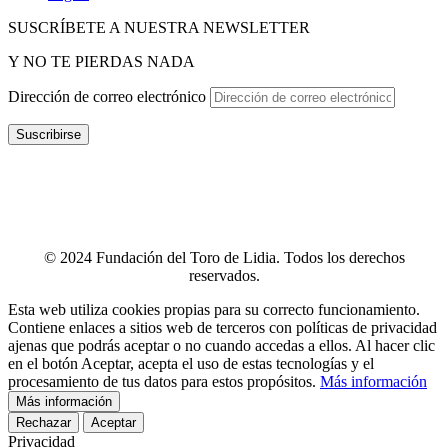
SUSCRÍBETE A NUESTRA NEWSLETTER
Y NO TE PIERDAS NADA
Dirección de correo electrónico
Suscribirse
POLÍTICA DE P
RIVACIDAD
–
POLÍTICA DE PROTECCIÓN
DE DATOS
–
TÉRMINOS Y CONDICIONES
–
POLÍTICA DE
COOKIES
–
CANAL ÉTICO
–
INFOGRAFÍA CANAL ÉTICO
–
CONTACTO
© 2024 Fundación del Toro de Lidia. Todos los derechos
reservados.
Esta web utiliza cookies propias para su correcto funcionamiento.
Contiene enlaces a sitios web de terceros con políticas de privacidad
ajenas que podrás aceptar o no cuando accedas a ellos. Al hacer clic
en el botón Aceptar, acepta el uso de estas tecnologías y el
procesamiento de tus datos para estos propósitos.
Más información
Más información
Rechazar
Aceptar
Privacidad