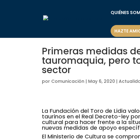
QUIÉNES SO
HAZTE AMI
Primeras medidas de
tauromaquia, pero to
sector
por
Comunicación
|
May 6, 2020
|
Actualid
La Fundación del Toro de Lidia val
taurinos en el Real Decreto-ley p
cultural para hacer frente a la si
nuevas medidas de apoyo específic
El Ministerio de Cultura se compr