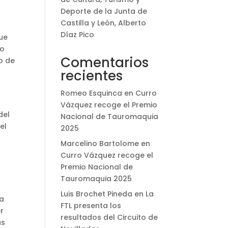
l
Deporte de la Junta de
Castilla y León, Alberto
Díaz Pico
que
do
Comentarios
o de
recientes
Romeo Esquinca
en
Curro
Vázquez recoge el Premio
del
Nacional de Tauromaquia
el
2025
Marcelino Bartolome
en
Curro Vázquez recoge el
Premio Nacional de
Tauromaquia 2025
Luis Brochet Pineda
en
La
la
FTL presenta los
r
resultados del Circuito de
as