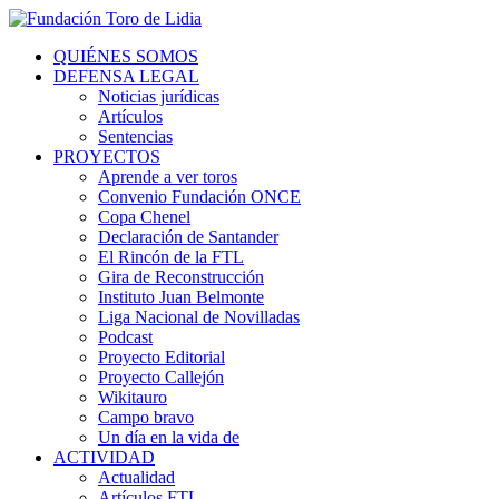
QUIÉNES SOMOS
DEFENSA LEGAL
Noticias jurídicas
Artículos
Sentencias
PROYECTOS
Aprende a ver toros
Convenio Fundación ONCE
Copa Chenel
Declaración de Santander
El Rincón de la FTL
Gira de Reconstrucción
Instituto Juan Belmonte
Liga Nacional de Novilladas
Podcast
Proyecto Editorial
Proyecto Callejón
Wikitauro
Campo bravo
Un día en la vida de
ACTIVIDAD
Actualidad
Artículos FTL