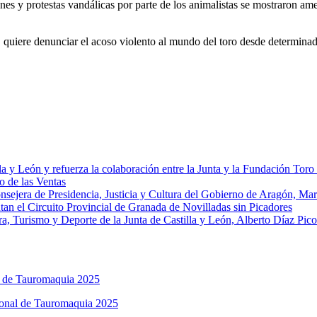
ones y protestas vandálicas por parte de los animalistas se mostraron ame
 quiere denunciar el acoso violento al mundo del toro desde determinad
la y León y refuerza la colaboración entre la Junta y la Fundación Toro
o de las Ventas
onsejera de Presidencia, Justicia y Cultura del Gobierno de Aragón, Ma
an el Circuito Provincial de Granada de Novilladas sin Picadores
a, Turismo y Deporte de la Junta de Castilla y León, Alberto Díaz Pico
l de Tauromaquia 2025
ional de Tauromaquia 2025