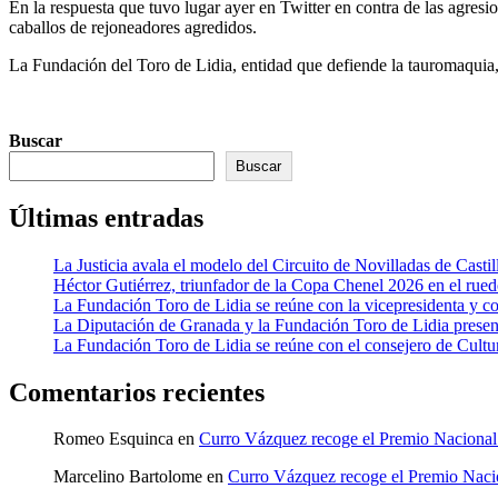
En la respuesta que tuvo lugar ayer en Twitter en contra de las agresi
caballos de rejoneadores agredidos.
La Fundación del Toro de Lidia, entidad que defiende la tauromaquia,
Buscar
Buscar
Últimas entradas
La Justicia avala el modelo del Circuito de Novilladas de Castil
Héctor Gutiérrez, triunfador de la Copa Chenel 2026 en el rued
La Fundación Toro de Lidia se reúne con la vicepresidenta y c
La Diputación de Granada y la Fundación Toro de Lidia present
La Fundación Toro de Lidia se reúne con el consejero de Cultur
Comentarios recientes
Romeo Esquinca
en
Curro Vázquez recoge el Premio Naciona
Marcelino Bartolome
en
Curro Vázquez recoge el Premio Nac