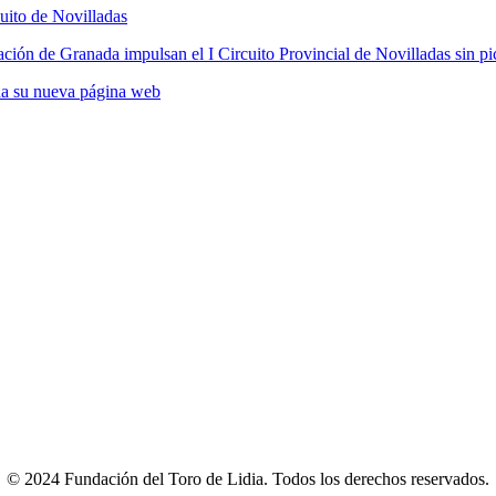
cuito de Novilladas
ción de Granada impulsan el I Circuito Provincial de Novilladas sin pi
na su nueva página web
N DE DATOS
–
TÉRMINOS Y CONDICIONES
–
POLÍTICA DE 
CONTACTO
© 2024 Fundación del Toro de Lidia. Todos los derechos reservados.