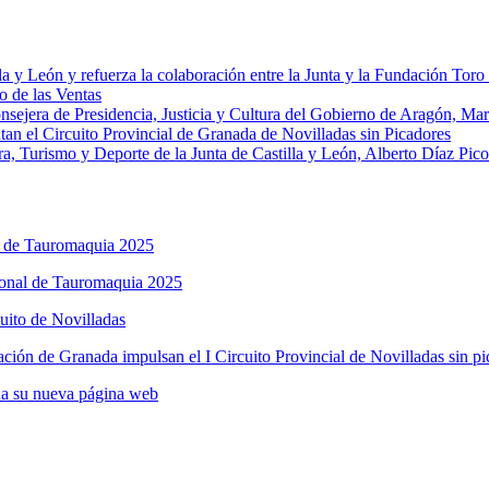
la y León y refuerza la colaboración entre la Junta y la Fundación Toro
o de las Ventas
onsejera de Presidencia, Justicia y Cultura del Gobierno de Aragón, Ma
an el Circuito Provincial de Granada de Novilladas sin Picadores
a, Turismo y Deporte de la Junta de Castilla y León, Alberto Díaz Pico
l de Tauromaquia 2025
ional de Tauromaquia 2025
cuito de Novilladas
ción de Granada impulsan el I Circuito Provincial de Novilladas sin pi
na su nueva página web