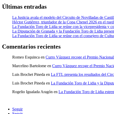
Últimas entradas
La Justicia avala el modelo del Circuito de Novilladas de Castil
Héctor Gutiérrez, triunfador de la Copa Chenel 2026 en el rued
La Fundación Toro de Lidia se reúne con la vicepresidenta y c
La Diputación de Granada y la Fundación Toro de Lidia present
La Fundación Toro de Lidia se reúne con el consejero de Cultur
Comentarios recientes
Romeo Esquinca
en
Curro Vázquez recoge el Premio Naciona
Marcelino Bartolome
en
Curro Vázquez recoge el Premio Nac
Luis Brochet Pineda
en
La FTL presenta los resultados del Cir
Luis Brochet Pineda
en
La Fundación Toro de Lidia y la Diputa
Rogelio Igualada Aragón
en
La Fundación Toro de Lidia estre
Seguir
Seguir