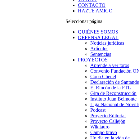
CONTACTO
HAZTE AMIGO
Seleccionar página
QUIÉNES SOMOS
DEFENSA LEGAL
Noticias jurídicas
Artículos
Sentencias
PROYECTOS
Aprende a ver toros
Convenio Fundación 
Copa Chenel
Declaración de Santande
El Rincón de la FTL
Gira de Reconstrucción
Instituto Juan Belmonte
Liga Nacional de Novill
Podcast
Proyecto Editorial
Proyecto Callejón
Wikitauro
Campo bravo
Un día en la vida de