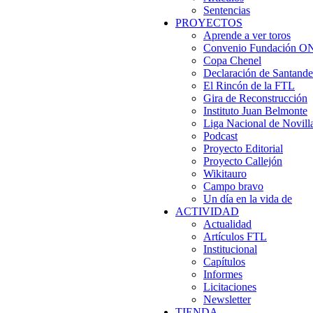
Sentencias
PROYECTOS
Aprende a ver toros
Convenio Fundación 
Copa Chenel
Declaración de Santande
El Rincón de la FTL
Gira de Reconstrucción
Instituto Juan Belmonte
Liga Nacional de Novill
Podcast
Proyecto Editorial
Proyecto Callejón
Wikitauro
Campo bravo
Un día en la vida de
ACTIVIDAD
Actualidad
Artículos FTL
Institucional
Capítulos
Informes
Licitaciones
Newsletter
TIENDA