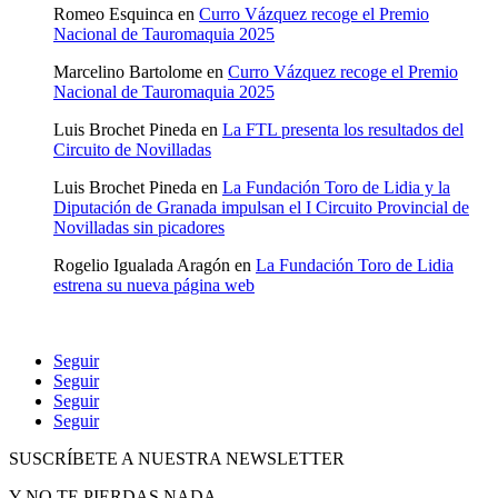
Romeo Esquinca
en
Curro Vázquez recoge el Premio
Nacional de Tauromaquia 2025
Marcelino Bartolome
en
Curro Vázquez recoge el Premio
Nacional de Tauromaquia 2025
Luis Brochet Pineda
en
La FTL presenta los resultados del
Circuito de Novilladas
Luis Brochet Pineda
en
La Fundación Toro de Lidia y la
Diputación de Granada impulsan el I Circuito Provincial de
Novilladas sin picadores
Rogelio Igualada Aragón
en
La Fundación Toro de Lidia
estrena su nueva página web
Seguir
Seguir
Seguir
Seguir
SUSCRÍBETE A NUESTRA NEWSLETTER
Y NO TE PIERDAS NADA