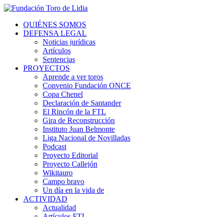
QUIÉNES SOMOS
DEFENSA LEGAL
Noticias jurídicas
Artículos
Sentencias
PROYECTOS
Aprende a ver toros
Convenio Fundación ONCE
Copa Chenel
Declaración de Santander
El Rincón de la FTL
Gira de Reconstrucción
Instituto Juan Belmonte
Liga Nacional de Novilladas
Podcast
Proyecto Editorial
Proyecto Callejón
Wikitauro
Campo bravo
Un día en la vida de
ACTIVIDAD
Actualidad
Artículos FTL