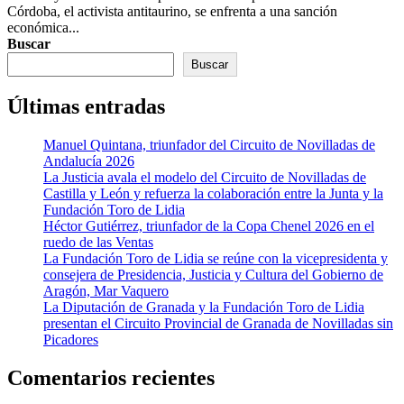
Córdoba, el activista antitaurino, se enfrenta a una sanción
económica...
Buscar
Buscar
Últimas entradas
Manuel Quintana, triunfador del Circuito de Novilladas de
Andalucía 2026
La Justicia avala el modelo del Circuito de Novilladas de
Castilla y León y refuerza la colaboración entre la Junta y la
Fundación Toro de Lidia
Héctor Gutiérrez, triunfador de la Copa Chenel 2026 en el
ruedo de las Ventas
La Fundación Toro de Lidia se reúne con la vicepresidenta y
consejera de Presidencia, Justicia y Cultura del Gobierno de
Aragón, Mar Vaquero
La Diputación de Granada y la Fundación Toro de Lidia
presentan el Circuito Provincial de Granada de Novilladas sin
Picadores
Comentarios recientes