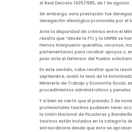
el Real Decreto 1435/1985, de 1 de agosto.
Sin embargo, esta prestación fue denegad
denegación ideológica promovida por el Mi
Ante la disparidad de criterios entre el Min
resalta que “desde la FTL y la UNPBE se ha
Hemos interpuesto querellas, recursos, ma
parlamentarios para recabar apoyos o, en
junio ante el Defensor del Pueblo solicitan
En este sentido, cabe resaltar que la resol
septiembre, avaló la tesis de la inmotivad
Ministerio de Trabajo y Economía Social, es
procedimientos administrativos y penales l
Y si bien es cierto que el pasado 3 de no
profesionales taurinos pudiesen tener acce
la Unión Nacional de Picadores y Banderil
taurinos están incluidos en la categoría d
extraordinaria desde que esta se aprobar