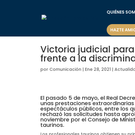
QUIÉNES SO
HAZTE AMI
Victoria judicial par
frente a la discrimin
por
Comunicación
|
Ene 28, 2021
|
Actualid
El pasado 5 de mayo, el Real Decre
unas prestaciones extraordinarias 
espectáculos públicos, entre los q
rechazó las solicitudes hasta apr
noviembre por el Consejo de Minist
taurinos.
Los profesionales taurinos obtienen su prim