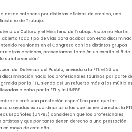
a desde entonces por distintas oficinas de empleo, una
nisterio de Trabajo.
isterio de Cultura y el Ministerio de Trabajo, Victorino Martín
n abierto todo tipo de vías para acabar con esta discriminac
ntenido reuniones en el Congreso con los distintos grupos
tre otras acciones, presentamos también un escrito el 8 de
do su intervención”.
ución del Defensor del Pueblo, enviada a la FTL el 23 de
a discriminación hacia los profesionales taurinos por parte d
grimida por la FTL, siendo así un refuerzo más a los múltiple
levadas a cabo por la FTL y la UNPBE.
viembre se creó una prestación específica para que los
so a ayudas extraordinarias a las que tienen derecho, la FTL
leros Españoles (UNPBE) consideran que los profesionales
e artistas y que por tanto tienen derecho a una prestación
a en mayo de este año.