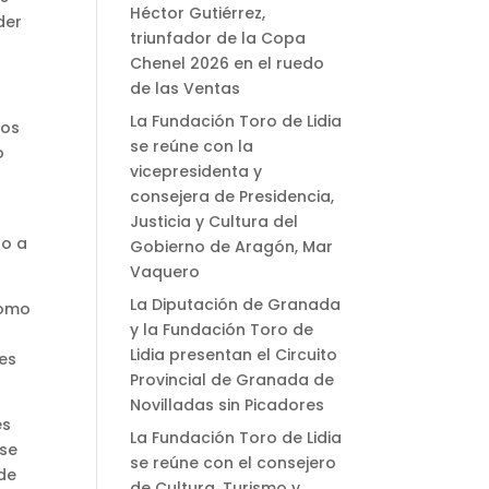
Héctor Gutiérrez,
der
triunfador de la Copa
Chenel 2026 en el ruedo
de las Ventas
La Fundación Toro de Lidia
los
se reúne con la
o
vicepresidenta y
consejera de Presidencia,
Justicia y Cultura del
do a
Gobierno de Aragón, Mar
Vaquero
La Diputación de Granada
como
y la Fundación Toro de
Lidia presentan el Circuito
es
Provincial de Granada de
Novilladas sin Picadores
es
La Fundación Toro de Lidia
 se
se reúne con el consejero
sde
de Cultura, Turismo y