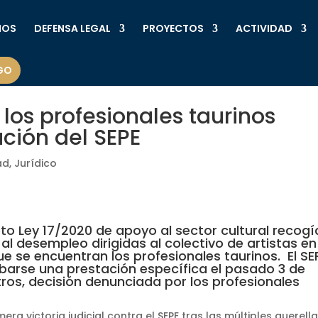
MOS
DEFENSA LEGAL
PROYECTOS
ACTIVIDAD
GO
a los profesionales taurinos
ación del SEPE
ad
,
Jurídico
to Ley 17/2020 de apoyo al sector cultural recogí
al desempleo dirigidas al colectivo de artistas en
ue se encuentran los profesionales taurinos. El SE
obarse una prestación específica el pasado 3 de
ros, decisión denunciada por los profesionales
era victoria judicial contra el SEPE tras las múltiples querell