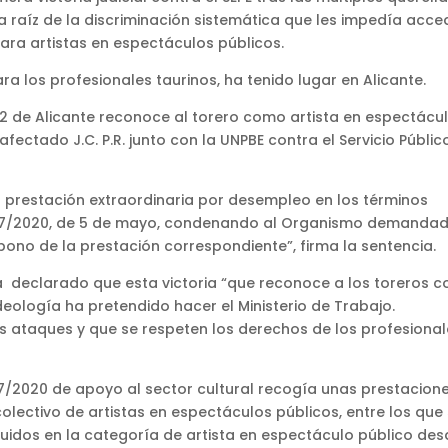
a raíz de la discriminación sistemática que les impedía acce
ara artistas en espectáculos públicos.
ara los profesionales taurinos, ha tenido lugar en Alicante.
º 2 de Alicante reconoce al torero como artista en espectácu
ectado J.C. P.R. junto con la UNPBE contra el Servicio Públic
la prestación extraordinaria por desempleo en los términos
Ley 17/2020, de 5 de mayo, condenando al Organismo demanda
bono de la prestación correspondiente”, firma la sentencia.
a declarado que esta victoria “que reconoce a los toreros 
ideología ha pretendido hacer el Ministerio de Trabajo.
 ataques y que se respeten los derechos de los profesional
17/2020 de apoyo al sector cultural recogía unas prestacion
colectivo de artistas en espectáculos públicos, entre los que
cluidos en la categoría de artista en espectáculo público de