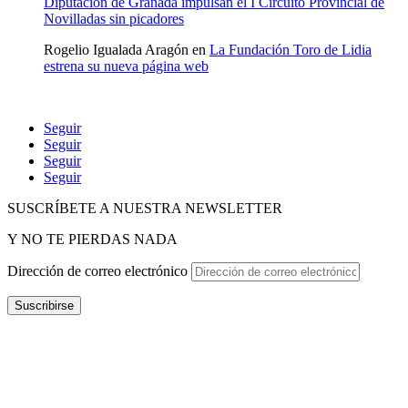
Diputación de Granada impulsan el I Circuito Provincial de
Novilladas sin picadores
Rogelio Igualada Aragón
en
La Fundación Toro de Lidia
estrena su nueva página web
Seguir
Seguir
Seguir
Seguir
SUSCRÍBETE A NUESTRA NEWSLETTER
Y NO TE PIERDAS NADA
Dirección de correo electrónico
Suscribirse
POLÍTICA DE P
RIVACIDAD
–
POLÍTICA DE PROTECCIÓN
DE DATOS
–
TÉRMINOS Y CONDICIONES
–
POLÍTICA DE
COOKIES
–
CANAL ÉTICO
–
INFOGRAFÍA CANAL ÉTICO
–
CONTACTO