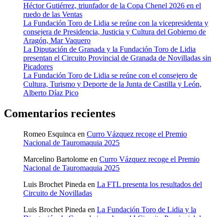
Héctor Gutiérrez, triunfador de la Copa Chenel 2026 en el
ruedo de las Ventas
La Fundación Toro de Lidia se reúne con la vicepresidenta y
consejera de Presidencia, Justicia y Cultura del Gobierno de
Aragón, Mar Vaquero
La Diputación de Granada y la Fundación Toro de Lidia
presentan el Circuito Provincial de Granada de Novilladas sin
Picadores
La Fundación Toro de Lidia se reúne con el consejero de
Cultura, Turismo y Deporte de la Junta de Castilla y León,
Alberto Díaz Pico
Comentarios recientes
Romeo Esquinca
en
Curro Vázquez recoge el Premio
Nacional de Tauromaquia 2025
Marcelino Bartolome
en
Curro Vázquez recoge el Premio
Nacional de Tauromaquia 2025
Luis Brochet Pineda
en
La FTL presenta los resultados del
Circuito de Novilladas
Luis Brochet Pineda
en
La Fundación Toro de Lidia y la