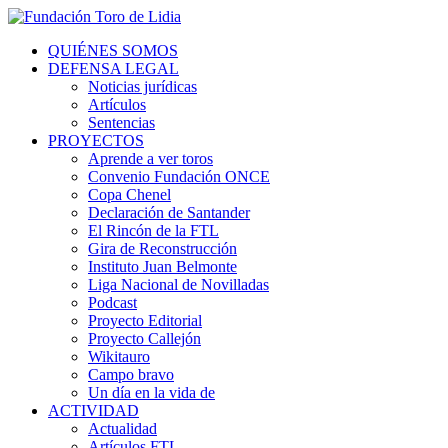
QUIÉNES SOMOS
DEFENSA LEGAL
Noticias jurídicas
Artículos
Sentencias
PROYECTOS
Aprende a ver toros
Convenio Fundación ONCE
Copa Chenel
Declaración de Santander
El Rincón de la FTL
Gira de Reconstrucción
Instituto Juan Belmonte
Liga Nacional de Novilladas
Podcast
Proyecto Editorial
Proyecto Callejón
Wikitauro
Campo bravo
Un día en la vida de
ACTIVIDAD
Actualidad
Artículos FTL