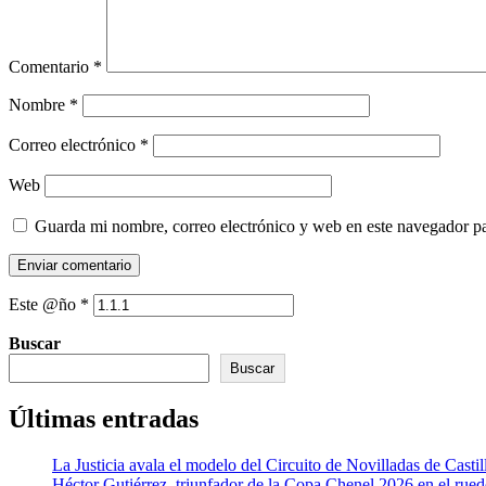
Comentario
*
Nombre
*
Correo electrónico
*
Web
Guarda mi nombre, correo electrónico y web en este navegador p
Este @ño
*
Buscar
Buscar
Últimas entradas
La Justicia avala el modelo del Circuito de Novilladas de Castil
Héctor Gutiérrez, triunfador de la Copa Chenel 2026 en el rued