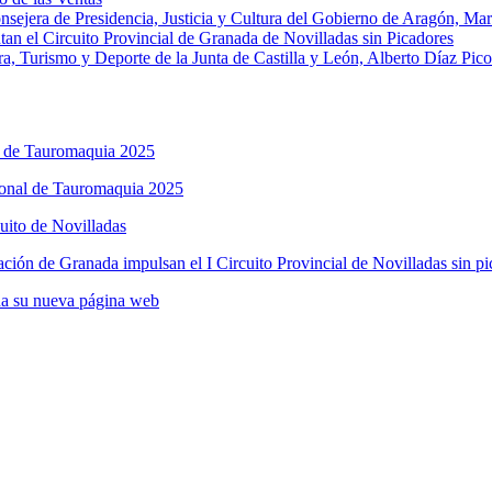
onsejera de Presidencia, Justicia y Cultura del Gobierno de Aragón, Ma
an el Circuito Provincial de Granada de Novilladas sin Picadores
a, Turismo y Deporte de la Junta de Castilla y León, Alberto Díaz Pico
l de Tauromaquia 2025
ional de Tauromaquia 2025
cuito de Novilladas
ción de Granada impulsan el I Circuito Provincial de Novilladas sin pi
na su nueva página web