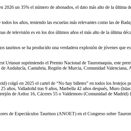
en 2026 un 35% el número de abonados, el dato más alto de la última déc
e todos los años, teniendo las escuelas más relevantes como las de Bada
nas de televisión es en los dos últimos años el más alto de la última d
jos taurinos se ha producido una verdadera explosión de jóvenes que es
rnest Urtasun suprimiendo el Premio Nacional de Tauromaquia, este prem
unta de Andalucía, Cantabria, Región de Murcia, Comunidad Valenciana
 colgó en 2025 el cartel de “No hay billetes” en todos los festejos po
25 años, Valladolid tras 9 años, Marbella 42 años después, Muro (Isla
orrejón de Ardoz 16, Cáceres 55 o Valdemoro (Comunidad de Madrid) 
dores de Espectáculos Taurinos (ANOET) en el Congreso sobre Tauromaq