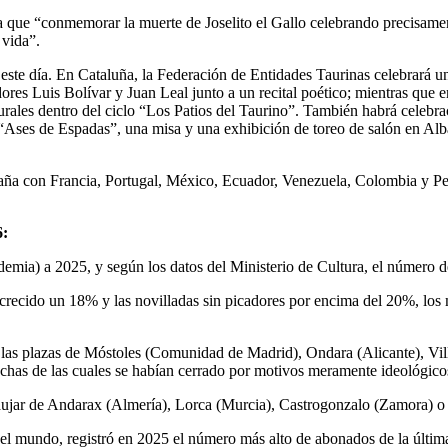
ta que “conmemorar la muerte de Joselito el Gallo celebrando precisame
 vida”.
te día. En Cataluña, la Federación de Entidades Taurinas celebrará un 
ores Luis Bolívar y Juan Leal junto a un recital poético; mientras qu
lturales dentro del ciclo “Los Patios del Taurino”. También habrá celeb
o “Ases de Espadas”, una misa y una exhibición de toreo de salón en Alb
aña con Francia, Portugal, México, Ecuador, Venezuela, Colombia y Pe
6:
emia) a 2025, y según los datos del Ministerio de Cultura, el número d
recido un 18% y las novilladas sin picadores por encima del 20%, los m
 las plazas de Móstoles (Comunidad de Madrid), Ondara (Alicante), Vi
chas de las cuales se habían cerrado por motivos meramente ideológico
ujar de Andarax (Almería), Lorca (Murcia), Castrogonzalo (Zamora) o A
del mundo, registró en 2025 el número más alto de abonados de la últi