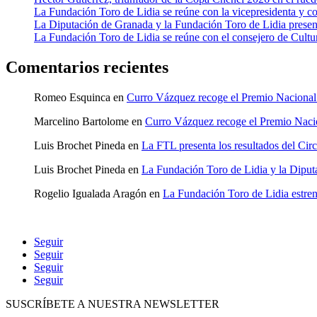
La Fundación Toro de Lidia se reúne con la vicepresidenta y c
La Diputación de Granada y la Fundación Toro de Lidia present
La Fundación Toro de Lidia se reúne con el consejero de Cultur
Comentarios recientes
Romeo Esquinca
en
Curro Vázquez recoge el Premio Naciona
Marcelino Bartolome
en
Curro Vázquez recoge el Premio Nac
Luis Brochet Pineda
en
La FTL presenta los resultados del Cir
Luis Brochet Pineda
en
La Fundación Toro de Lidia y la Diputa
Rogelio Igualada Aragón
en
La Fundación Toro de Lidia estre
Seguir
Seguir
Seguir
Seguir
SUSCRÍBETE A NUESTRA NEWSLETTER