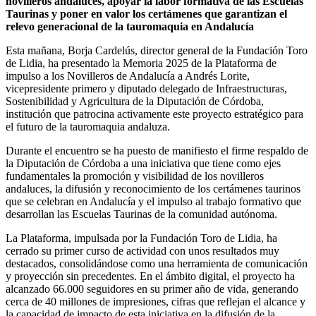
novilleros andaluces, apoyar la labor formativa de las Escuelas
Taurinas y poner en valor los certámenes que garantizan el
relevo generacional de la tauromaquia en Andalucía
Esta mañana, Borja Cardelús, director general de la Fundación Toro
de Lidia, ha presentado la Memoria 2025 de la Plataforma de
impulso a los Novilleros de Andalucía a Andrés Lorite,
vicepresidente primero y diputado delegado de Infraestructuras,
Sostenibilidad y Agricultura de la Diputación de Córdoba,
institución que patrocina activamente este proyecto estratégico para
el futuro de la tauromaquia andaluza.
Durante el encuentro se ha puesto de manifiesto el firme respaldo de
la Diputación de Córdoba a una iniciativa que tiene como ejes
fundamentales la promoción y visibilidad de los novilleros
andaluces, la difusión y reconocimiento de los certámenes taurinos
que se celebran en Andalucía y el impulso al trabajo formativo que
desarrollan las Escuelas Taurinas de la comunidad autónoma.
La Plataforma, impulsada por la Fundación Toro de Lidia, ha
cerrado su primer curso de actividad con unos resultados muy
destacados, consolidándose como una herramienta de comunicación
y proyección sin precedentes. En el ámbito digital, el proyecto ha
alcanzado 66.000 seguidores en su primer año de vida, generando
cerca de 40 millones de impresiones, cifras que reflejan el alcance y
la capacidad de impacto de esta iniciativa en la difusión de la