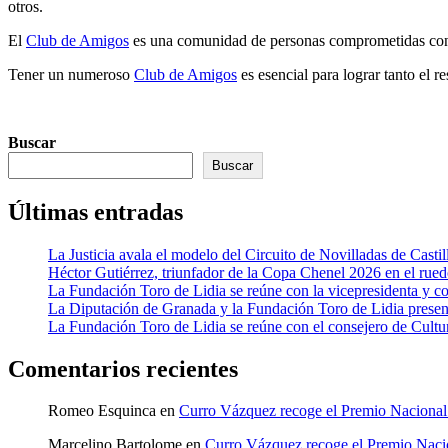
otros.
El
Club de Amigos
es una comunidad de personas comprometidas con 
Tener un numeroso
Club de Amigos
es esencial para lograr tanto el r
Buscar
Buscar
Últimas entradas
La Justicia avala el modelo del Circuito de Novilladas de Castil
Héctor Gutiérrez, triunfador de la Copa Chenel 2026 en el rued
La Fundación Toro de Lidia se reúne con la vicepresidenta y c
La Diputación de Granada y la Fundación Toro de Lidia present
La Fundación Toro de Lidia se reúne con el consejero de Cultur
Comentarios recientes
Romeo Esquinca
en
Curro Vázquez recoge el Premio Naciona
Marcelino Bartolome
en
Curro Vázquez recoge el Premio Nac