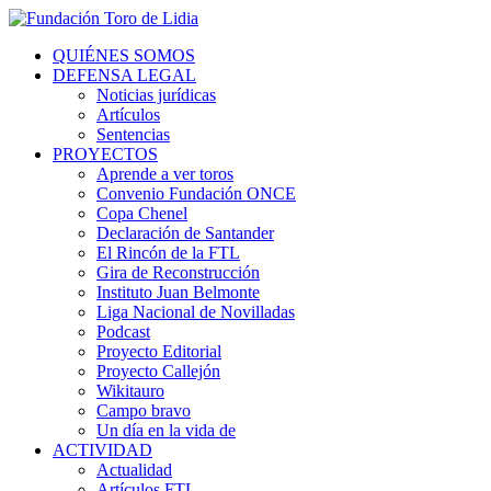
QUIÉNES SOMOS
DEFENSA LEGAL
Noticias jurídicas
Artículos
Sentencias
PROYECTOS
Aprende a ver toros
Convenio Fundación ONCE
Copa Chenel
Declaración de Santander
El Rincón de la FTL
Gira de Reconstrucción
Instituto Juan Belmonte
Liga Nacional de Novilladas
Podcast
Proyecto Editorial
Proyecto Callejón
Wikitauro
Campo bravo
Un día en la vida de
ACTIVIDAD
Actualidad
Artículos FTL