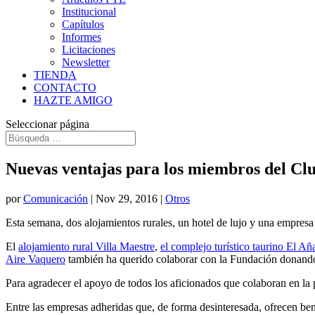
Institucional
Capítulos
Informes
Licitaciones
Newsletter
TIENDA
CONTACTO
HAZTE AMIGO
Seleccionar página
Nuevas ventajas para los miembros del Cl
por
Comunicación
|
Nov 29, 2016
|
Otros
Esta semana, dos alojamientos rurales, un hotel de lujo y una empres
El
alojamiento rural Villa Maestre
,
el complejo turístico taurino El Añ
Aire Vaquero
también ha querido colaborar con la Fundación donando 
Para agradecer el apoyo de todos los aficionados que colaboran en la
Entre las empresas adheridas que, de forma desinteresada, ofrecen ben