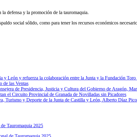
la defensa y la promoción de la tauromaquia.
espaldo social sólido, como para tener los recursos económicos necesarios
la y León y refuerza la colaboración entre la Junta y la Fundación Toro
o de las Ventas
onsejera de Presidencia, Justicia y Cultura del Gobierno de Aragón, Ma
an el Circuito Provincial de Granada de Novilladas sin Picadores
a, Turismo y Deporte de la Junta de Castilla y León, Alberto Díaz Pico
l de Tauromaquia 2025
ional de Tauromaquia 2025