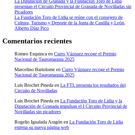
La Diputación de Granada y la Fundación Toro de Lidia
presentan el Circuito Provincial de Granada de Novilladas sin
Picadores
La Fundación Toro de Lidia se reúne con el consejero de
Cultura, Turismo y Deporte de la Junta de Castilla y León,
Alberto Díaz Pico
Comentarios recientes
Romeo Esquinca
en
Curro Vázquez recoge el Premio
Nacional de Tauromaquia 2025
Marcelino Bartolome
en
Curro Vázquez recoge el Premio
Nacional de Tauromaquia 2025
Luis Brochet Pineda
en
La FTL presenta los resultados del
Circuito de Novilladas
Luis Brochet Pineda
en
La Fundación Toro de Lidia y la
Diputación de Granada impulsan el I Circuito Provincial de
Novilladas sin picadores
Rogelio Igualada Aragón
en
La Fundación Toro de Lidia
estrena su nueva página web