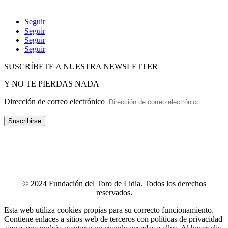
Seguir
Seguir
Seguir
Seguir
SUSCRÍBETE A NUESTRA NEWSLETTER
Y NO TE PIERDAS NADA
Dirección de correo electrónico
Suscribirse
POLÍTICA DE P
RIVACIDAD
–
POLÍTICA DE PROTECCIÓN
DE DATOS
–
TÉRMINOS Y CONDICIONES
–
POLÍTICA DE
COOKIES
–
CANAL ÉTICO
–
INFOGRAFÍA CANAL ÉTICO
–
CONTACTO
© 2024 Fundación del Toro de Lidia. Todos los derechos
reservados.
Esta web utiliza cookies propias para su correcto funcionamiento.
Contiene enlaces a sitios web de terceros con políticas de privacidad