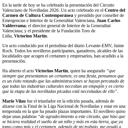
En la tarde de hoy se ha celebrado la presentación del Circuito
Valenciano de Novilladas 2026. Un acto celebrado en el
Centro del
Carmen de Cultura Contemporánea
y presidido por conseller de
Emergencias e Interior de la Generalitat Valenciana,
Juan Carlos
Valderrama
; el director general de Interior de la Generalitat
Valenciana; y el presidente de la Fundación Toro de
Lidia,
Victorino Martín
.
Un acto conducido por el periodista del diario Levante-EMV, Jaime
Roch. Todos los novilleros participantes, ganaderos, alcaldes de las
localidades que acogen el certamen y empresarios, han acudido a la
presentación.
Ha abierto el acto
Victorino Martín
, quien ha asegurado
“que
siempre que presentamos un certamen, es una fiesta, pensamos que
es un éxito rotundo que las administraciones se hayan percatado de
que todas las industrias culturales necesitan un empujón y es cierto
que la etapa de las novilladas picadas está necesitadas de ello”
.
Mario Vilau
fue el triunfador en la edición pasada, además de
alzarse con la Final de la Liga Nacional de Novilladas y estar en una
temporada en la que ha pisado plazas importantes. El novillero quiso
dejar unas palabras
“de agradecimiento a este circuito, que hizo que
se hiciera realidad el sueño de un niño y más en esta tierra, que ya
tomo como mía y el certamen, además de mi trabajo, me ayudó a