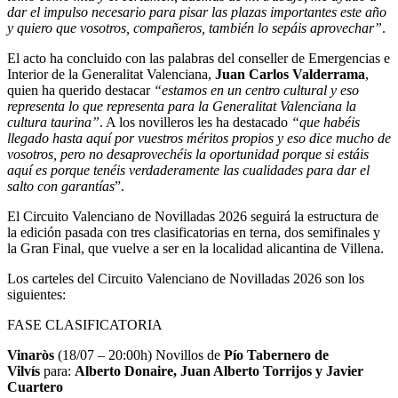
dar el impulso necesario para pisar las plazas importantes este año
y quiero que vosotros, compañeros, también lo sepáis aprovechar”
.
El acto ha concluido con las palabras del conseller de Emergencias e
Interior de la Generalitat Valenciana,
Juan Carlos Valderrama
,
quien ha querido destacar
“estamos en un centro cultural y eso
representa lo que representa para la Generalitat Valenciana la
cultura taurina”
. A los novilleros les ha destacado
“que habéis
llegado hasta aquí por vuestros méritos propios y eso dice mucho de
vosotros, pero no desaprovechéis la oportunidad porque si estáis
aquí es porque tenéis verdaderamente las cualidades para dar el
salto con garantías
”.
El Circuito Valenciano de Novilladas 2026 seguirá la estructura de
la edición pasada con tres clasificatorias en terna, dos semifinales y
la Gran Final, que vuelve a ser en la localidad alicantina de Villena.
Los carteles del Circuito Valenciano de Novilladas 2026 son los
siguientes:
FASE CLASIFICATORIA
Vinaròs
(18/07 – 20:00h) Novillos de
Pío Tabernero de
Vilvís
para:
Alberto Donaire, Juan Alberto Torrijos y Javier
Cuartero