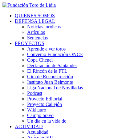
QUIÉNES SOMOS
DEFENSA LEGAL
Noticias jurídicas
Artículos
Sentencias
PROYECTOS
Aprende a ver toros
Convenio Fundación ONCE
Copa Chenel
Declaración de Santander
El Rincón de la FTL
Gira de Reconstrucción
Instituto Juan Belmonte
Liga Nacional de Novilladas
Podcast
Proyecto Editorial
Proyecto Callejón
Wikitauro
Campo bravo
Un día en la vida de
ACTIVIDAD
Actualidad
Artículos FTL