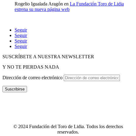
Rogelio Igualada Aragón
en
La Fundación Toro de Lidia
estrena su nueva página web
Seguir
Seguir
Seguir
Seguir
SUSCRÍBETE A NUESTRA NEWSLETTER
Y NO TE PIERDAS NADA
Dirección de correo electrónico
Suscribirse
POLÍTICA DE P
RIVACIDAD
–
POLÍTICA DE PROTECCIÓN
DE DATOS
–
TÉRMINOS Y CONDICIONES
–
POLÍTICA DE
COOKIES
–
CANAL ÉTICO
–
INFOGRAFÍA CANAL ÉTICO
–
CONTACTO
© 2024 Fundación del Toro de Lidia. Todos los derechos
reservados.