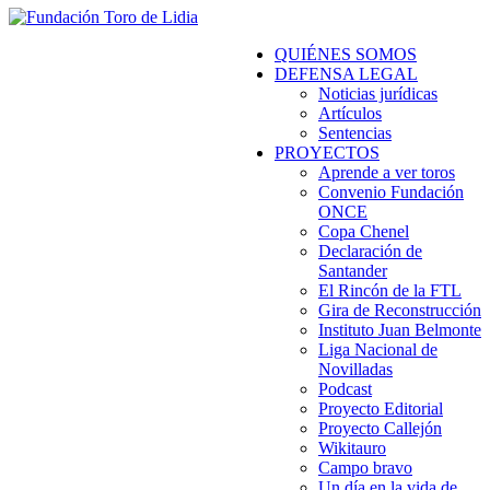
QUIÉNES SOMOS
DEFENSA LEGAL
Noticias jurídicas
Artículos
Sentencias
PROYECTOS
Aprende a ver toros
Convenio Fundación
ONCE
Copa Chenel
Declaración de
Santander
El Rincón de la FTL
Gira de Reconstrucción
Instituto Juan Belmonte
Liga Nacional de
Novilladas
Podcast
Proyecto Editorial
Proyecto Callejón
Wikitauro
Campo bravo
Un día en la vida de