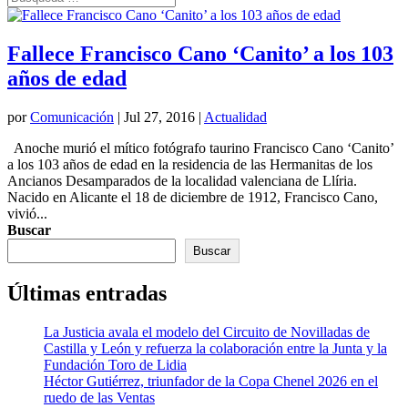
Fallece Francisco Cano ‘Canito’ a los 103
años de edad
por
Comunicación
|
Jul 27, 2016
|
Actualidad
Anoche murió el mítico fotógrafo taurino Francisco Cano ‘Canito’
a los 103 años de edad en la residencia de las Hermanitas de los
Ancianos Desamparados de la localidad valenciana de Llíria.
Nacido en Alicante el 18 de diciembre de 1912, Francisco Cano,
vivió...
Buscar
Buscar
Últimas entradas
La Justicia avala el modelo del Circuito de Novilladas de
Castilla y León y refuerza la colaboración entre la Junta y la
Fundación Toro de Lidia
Héctor Gutiérrez, triunfador de la Copa Chenel 2026 en el
ruedo de las Ventas