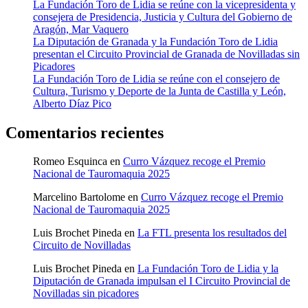
La Fundación Toro de Lidia se reúne con la vicepresidenta y
consejera de Presidencia, Justicia y Cultura del Gobierno de
Aragón, Mar Vaquero
La Diputación de Granada y la Fundación Toro de Lidia
presentan el Circuito Provincial de Granada de Novilladas sin
Picadores
La Fundación Toro de Lidia se reúne con el consejero de
Cultura, Turismo y Deporte de la Junta de Castilla y León,
Alberto Díaz Pico
Comentarios recientes
Romeo Esquinca
en
Curro Vázquez recoge el Premio
Nacional de Tauromaquia 2025
Marcelino Bartolome
en
Curro Vázquez recoge el Premio
Nacional de Tauromaquia 2025
Luis Brochet Pineda
en
La FTL presenta los resultados del
Circuito de Novilladas
Luis Brochet Pineda
en
La Fundación Toro de Lidia y la
Diputación de Granada impulsan el I Circuito Provincial de
Novilladas sin picadores