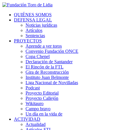
QUIÉNES SOMOS
DEFENSA LEGAL
Noticias jurídicas
Artículos
Sentencias
PROYECTOS
Aprende a ver toros
Convenio Fundación ONCE
Copa Chenel
Declaración de Santander
El Rincón de la FTL
Gira de Reconstrucción
Instituto Juan Belmonte
Liga Nacional de Novilladas
Podcast
Proyecto Editorial
Proyecto Callejón
Wikitauro
Campo bravo
Un día en la vida de
ACTIVIDAD
Actualidad
Artículos FTL