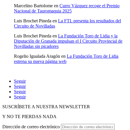
Marcelino Bartolome
en
Curro Vázquez recoge el Premio
Nacional de Tauromaquia 2025
Luis Brochet Pineda
en
La FTL presenta los resultados del
Circuito de Novilladas
Luis Brochet Pineda
en
La Fundación Toro de Lidia y la
Diputación de Granada impulsan el I Circuito Provincial de
Novilladas sin picadores
Rogelio Igualada Aragón
en
La Fundación Toro de Lidia
estrena su nueva página web
Seguir
Seguir
Seguir
Seguir
SUSCRÍBETE A NUESTRA NEWSLETTER
Y NO TE PIERDAS NADA
Dirección de correo electrónico