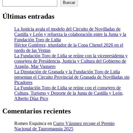
Buscar
Últimas entradas
La Justicia avala el modelo del Circuito de Novilladas de
Castilla y León y refuerza la colaboración entre la Junta y la
Fundación Toro de Lidia
Héctor Gutiérrez, triunfador de la Copa Chenel 2026 en el
ruedo de las Ventas
La Fundación Toro de Lidia se reúne con la vicepresidenta y
consejera de Presidencia, Justicia y Cultura del Gobierno de
Aragón, Mar Vaquero
La Diputación de Granada y la Fundación Toro de Lidia
presentan el Circuito Provincial de Granada de Novilladas sin
Picadores
La Fundación Toro de Lidia se reúne con el consejero de
Cultura, Turismo y Deporte de la Junta de Castilla y León,
Alberto Díaz Pico
Comentarios recientes
Romeo Esquinca
en
Curro Vázquez recoge el Premio
Nacional de Tauromaquia 2025