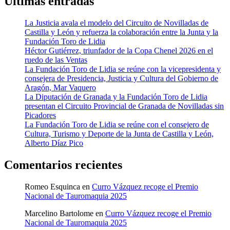
Últimas entradas
La Justicia avala el modelo del Circuito de Novilladas de
Castilla y León y refuerza la colaboración entre la Junta y la
Fundación Toro de Lidia
Héctor Gutiérrez, triunfador de la Copa Chenel 2026 en el
ruedo de las Ventas
La Fundación Toro de Lidia se reúne con la vicepresidenta y
consejera de Presidencia, Justicia y Cultura del Gobierno de
Aragón, Mar Vaquero
La Diputación de Granada y la Fundación Toro de Lidia
presentan el Circuito Provincial de Granada de Novilladas sin
Picadores
La Fundación Toro de Lidia se reúne con el consejero de
Cultura, Turismo y Deporte de la Junta de Castilla y León,
Alberto Díaz Pico
Comentarios recientes
Romeo Esquinca
en
Curro Vázquez recoge el Premio
Nacional de Tauromaquia 2025
Marcelino Bartolome
en
Curro Vázquez recoge el Premio
Nacional de Tauromaquia 2025