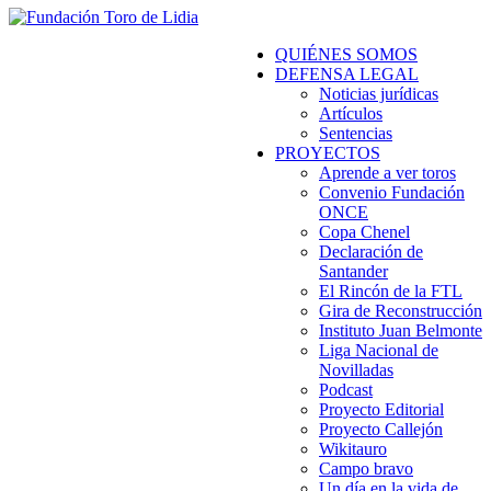
QUIÉNES SOMOS
DEFENSA LEGAL
Noticias jurídicas
Artículos
Sentencias
PROYECTOS
Aprende a ver toros
Convenio Fundación
ONCE
Copa Chenel
Declaración de
Santander
El Rincón de la FTL
Gira de Reconstrucción
Instituto Juan Belmonte
Liga Nacional de
Novilladas
Podcast
Proyecto Editorial
Proyecto Callejón
Wikitauro
Campo bravo
Un día en la vida de